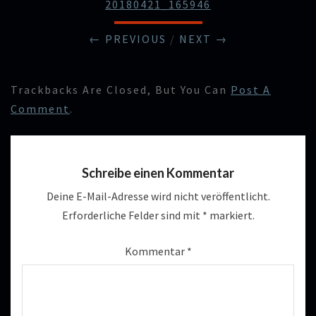
20180421_165946
← PREVIOUS
/
NEXT →
Trackbacks Are Closed, But You Can
Post A
Comment
.
Schreibe einen Kommentar
Deine E-Mail-Adresse wird nicht veröffentlicht.
Erforderliche Felder sind mit
*
markiert.
Kommentar
*