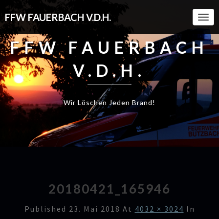
FFW FAUERBACH V.D.H.
Togg
Navi
FFW FAUERBACH
V.D.H.
Wir Löschen Jeden Brand!
20180421_165946
Published
23. Mai 2018
At
4032 × 3024
In