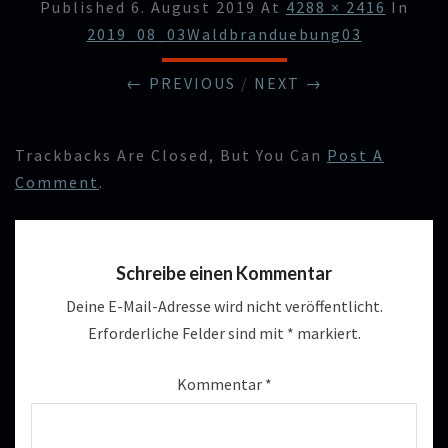
Published
6. August 2019
At
4288 × 2416
In
2019_08_03Waldbranduebung03
← PREVIOUS
/
NEXT →
Trackbacks Are Closed, But You Can
Post A
Comment
.
Schreibe einen Kommentar
Deine E-Mail-Adresse wird nicht veröffentlicht.
Erforderliche Felder sind mit
*
markiert.
Kommentar
*