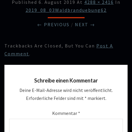
Published
6. August 2019
At
4288 × 2416
In
2019_08_03Waldbranduebung62
← PREVIOUS
/
NEXT →
Trackbacks Are Closed, But You Can
Post A
Comment
.
Schreibe einen Kommentar
Deine E-Mail-Adresse wird nicht veröffentlicht.
Erforderliche Felder sind mit
*
markiert.
Kommentar
*