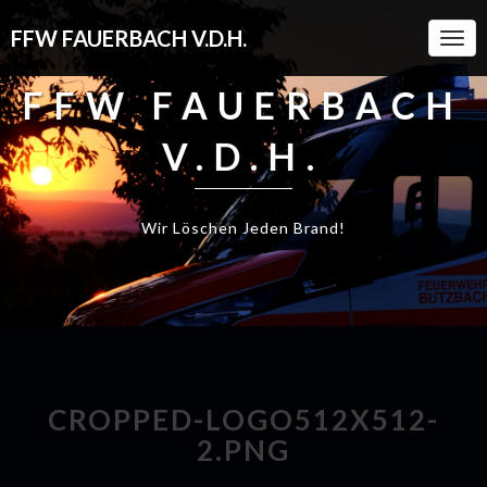
FFW FAUERBACH V.D.H.
Togg
Navi
FFW FAUERBACH
V.D.H.
Wir Löschen Jeden Brand!
CROPPED-LOGO512X512-
2.PNG