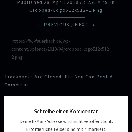
Published
28. April 2018
At
250 × 49
In
Cropped-Logo512x512-2.png
← PREVIOUS
/
NEXT →
https://ffw-fauerbach.de/wp-
content/uploads/2018/04/cropped-logo512x512-
2.png
Trackbacks Are Closed, But You Can
Post A
Comment
.
Schreibe einen Kommentar
Deine E-Mail-Adresse wird nicht veröffentlicht.
Erforderliche Felder sind mit
*
markiert.