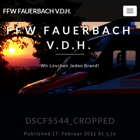
FFW FAUERBACH V.D.H.
Togg
Navi
FFW FAUERBACH
V.D.H.
Wir Löschen Jeden Brand!
DSCF5544_CROPPED
Published
17. Februar 2021
At
×
In