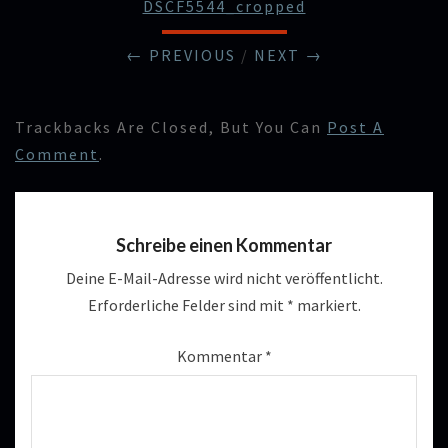
DSCF5544_cropped
← PREVIOUS
/
NEXT →
Trackbacks Are Closed, But You Can
Post A
Comment
.
Schreibe einen Kommentar
Deine E-Mail-Adresse wird nicht veröffentlicht.
Erforderliche Felder sind mit
*
markiert.
Kommentar
*