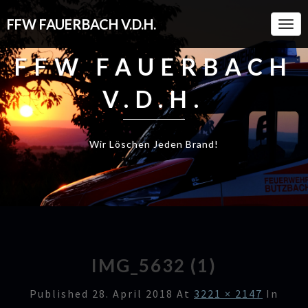
FFW FAUERBACH V.D.H.
Togg
Navi
FFW FAUERBACH
V.D.H.
Wir Löschen Jeden Brand!
IMG_5632 (1)
Published
28. April 2018
At
3221 × 2147
In