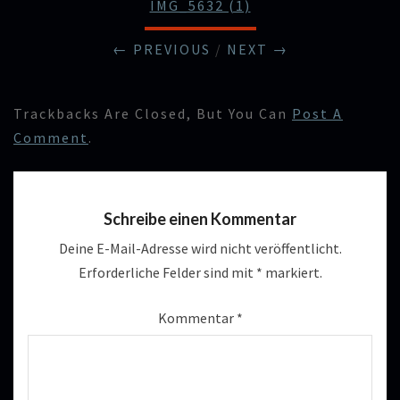
IMG_5632 (1)
← PREVIOUS
/
NEXT →
Trackbacks Are Closed, But You Can
Post A
Comment
.
Schreibe einen Kommentar
Deine E-Mail-Adresse wird nicht veröffentlicht.
Erforderliche Felder sind mit
*
markiert.
Kommentar
*