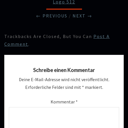
Logo 512
← PREVIOUS
/
NEXT →
Trackbacks Are Closed, But You Can
Post A
Comment
.
Schreibe einen Kommentar
Deine E-Mail-Adresse wird nicht veröffentlicht.
Erforderliche Felder sind mit
*
markiert.
Kommentar
*