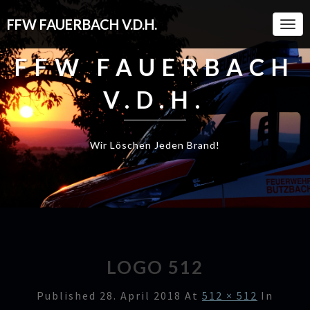
FFW FAUERBACH V.D.H.
Togg
Navi
FFW FAUERBACH
V.D.H.
Wir Löschen Jeden Brand!
LOGO 512
Published
28. April 2018
At
512 × 512
In