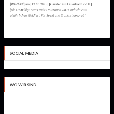
[Waldfest]
am [19.06.2025] [Gerätehaus Fauerbach v.d.H.]
[Die Freiwillige Feuerwehr Fauerbach v.d.H. lädt ein zum
alljährlichen Waldfest. Für Speiß und Trank ist gesorgt.]
SOCIAL MEDIA
WO WIR SIND…