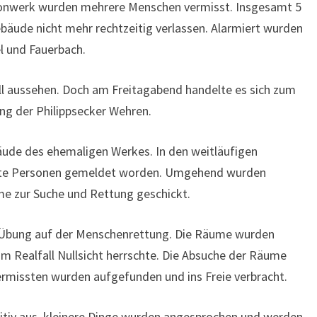
onwerk wurden mehrere Menschen vermisst. Insgesamt 5
äude nicht mehr rechtzeitig verlassen. Alarmiert wurden
l und Fauerbach.
all aussehen. Doch am Freitagabend handelte es sich zum
ng der Philippsecker Wehren.
de des ehemaligen Werkes. In den weitläufigen
te Personen gemeldet worden. Umgehend wurden
me zur Suche und Rettung geschickt.
 Übung auf der Menschenrettung. Die Räume wurden
im Realfall Nullsicht herrschte. Die Absuche der Räume
Vermissten wurden aufgefunden und ins Freie verbracht.
sitiv aus, kleinere Dinge wurden angesprochen und werden