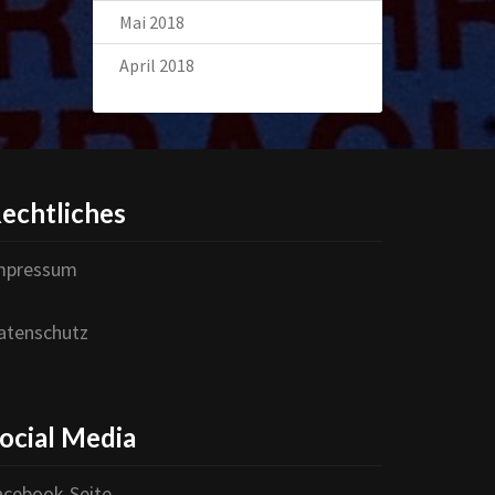
Mai 2018
April 2018
echtliches
mpressum
atenschutz
ocial Media
acebook-Seite