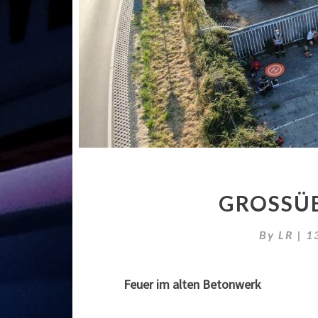
GROSSÜB
By
LR
|
1
Feuer im alten Betonwerk