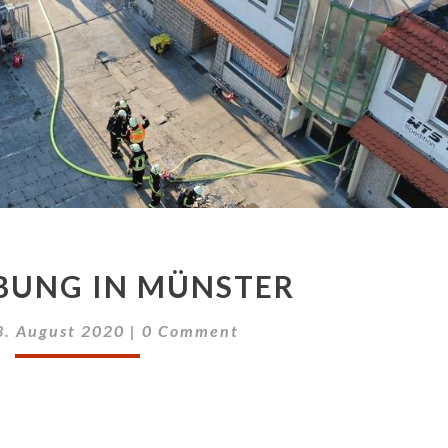
GROSSÜBUNG I
UNG IN MÜNSTER
N M
ÜNSTER
Comments
3. August 2020
|
0 Comment