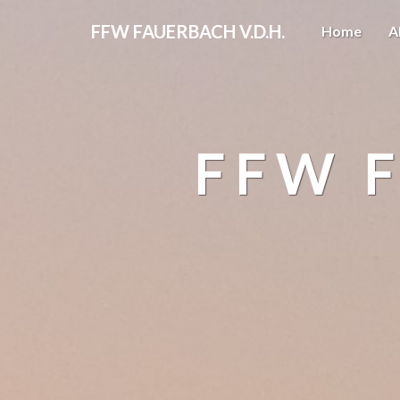
FFW FAUERBACH V.D.H.
Home
A
FFW F